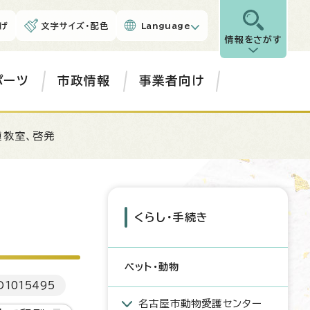
げ
文字サイズ・配色
Language
情報をさがす
ポーツ
市政情報
事業者向け
種教室、啓発
くらし・手続き
ペット・動物
D
1015495
名古屋市動物愛護センター