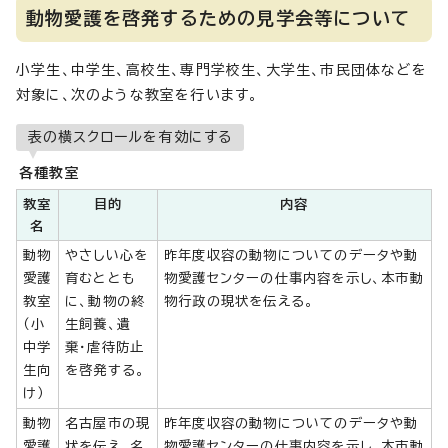
動物愛護を啓発するための見学会等について
小学生、中学生、高校生、専門学校生、大学生、市民団体などを
対象に、次のような教室を行います。
表の横スクロールを有効にする
各種教室
教室
目的
内容
名
動物
やさしい心を
昨年度収容の動物についてのデータや動
愛護
育むととも
物愛護センターの仕事内容を示し、本市動
教室
に、動物の終
物行政の現状を伝える。
（小
生飼養、遺
中学
棄・虐待防止
生向
を啓発する。
け）
動物
名古屋市の現
昨年度収容の動物についてのデータや動
愛護
状を伝え、名
物愛護センターの仕事内容を示し、本市動