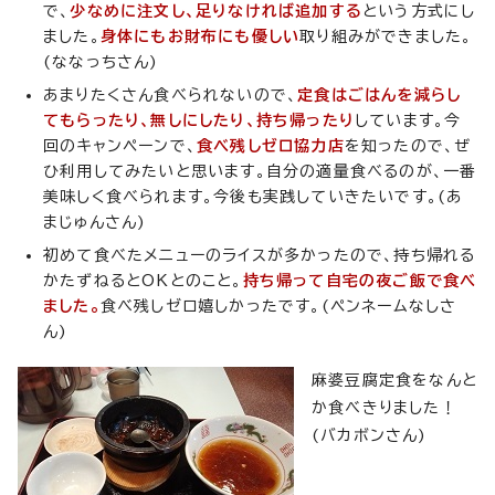
で、
少なめに注文し、足りなければ追加する
という方式にし
ました。
身体にもお財布にも優しい
取り組みができました。
(ななっちさん)
あまりたくさん食べられないので、
定食はごはんを減らし
てもらったり、無しにしたり、持ち帰ったり
しています。今
回のキャンペーンで、
食べ残しゼロ協力店
を知ったので、ぜ
ひ利用してみたいと思います。自分の適量食べるのが、一番
美味しく食べられます。今後も実践していきたいです。(あ
まじゅんさん)
初めて食べたメニューのライスが多かったので、持ち帰れる
かたずねるとOKとのこと。
持ち帰って自宅の夜ご飯で食べ
ました。
食べ残しゼロ嬉しかったです。(ペンネームなしさ
ん)
麻婆豆腐定食をなんと
か食べきりました！
(バカボンさん)