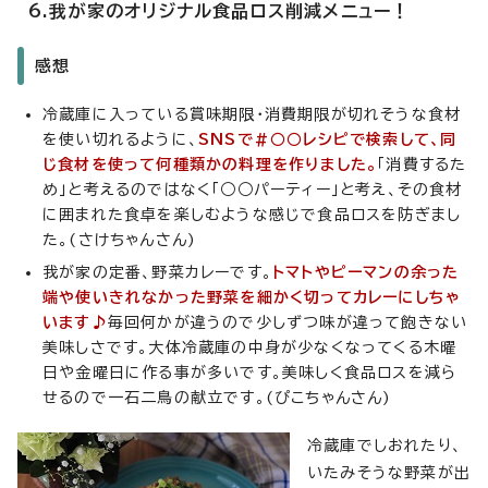
6.我が家のオリジナル食品ロス削減メニュー！
感想
冷蔵庫に入っている賞味期限・消費期限が切れそうな食材
を使い切れるように、
SNSで#○○レシピで検索して、同
じ食材を使って何種類かの料理を作りました。
「消費するた
め」と考えるのではなく「○○パーティー」と考え、その食材
に囲まれた食卓を楽しむような感じで食品ロスを防ぎまし
た。(さけちゃんさん)
我が家の定番、野菜カレーです。
トマトやピーマンの余った
端や使いきれなかった野菜を細かく切ってカレーにしちゃ
います♪
毎回何かが違うので少しずつ味が違って飽きない
美味しさです。大体冷蔵庫の中身が少なくなってくる木曜
日や金曜日に作る事が多いです。美味しく食品ロスを減ら
せるので一石二鳥の献立です。(ぴこちゃんさん)
冷蔵庫でしおれたり、
いたみそうな野菜が出