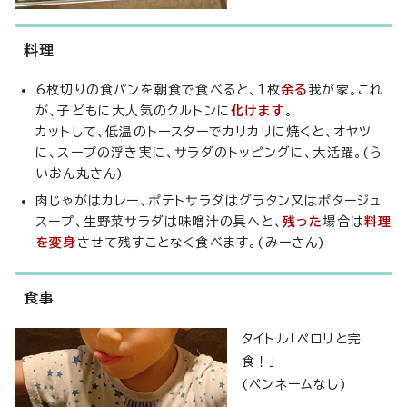
料理
6枚切りの食パンを朝食で食べると、1枚
余る
我が家。これ
が、子どもに大人気のクルトンに
化けます
。
カットして、低温のトースターでカリカリに焼くと、オヤツ
に、スープの浮き実に、サラダのトッピングに、大活躍。(ら
いおん丸さん)
肉じゃがはカレー、ポテトサラダはグラタン又はポタージュ
スープ、生野菜サラダは味噌汁の具へと、
残った
場合は
料理
を変身
させて残すことなく食べます。(みーさん)
食事
タイトル「ペロリと完
食！」
(ペンネームなし)