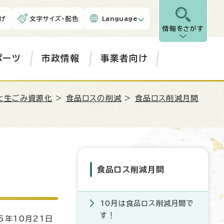
げ
文字サイズ・配色
Language
情報をさがす
ポーツ
市政情報
事業者向け
と生ごみ資源化
>
食品ロスの削減
>
食品ロス削減月間
食品ロス削減月間
10月は食品ロス削減月間で
す！
5年10月21日