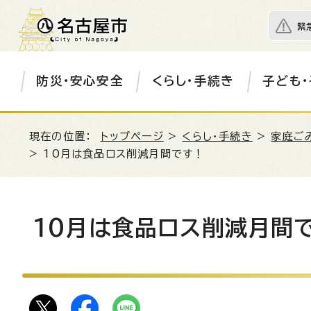
緊
防災・安心安全
くらし・手続き
子ども・
現在の位置：
トップページ
>
くらし・手続き
>
家庭ご
> 10月は食品ロス削減月間です！
10月は食品ロス削減月間