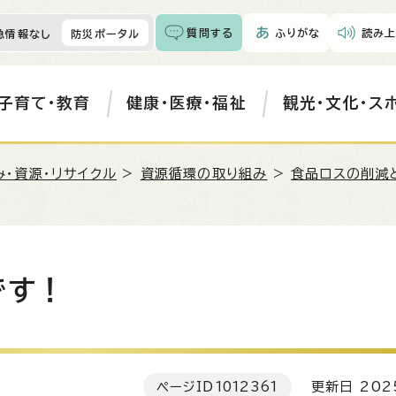
質問する
ふりがな
読み上
急情報なし
防災ポータル
子育て・教育
健康・医療・福祉
観光・文化・ス
み・資源・リサイクル
>
資源循環の取り組み
>
食品ロスの削減
です！
ページID
1012361
更新日 202