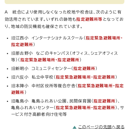
A 統合により使用しなくなった校地や校舎は、次のように有
効活用されています。いずれの跡地も
指定避難所等
となってお
り、地域の防災機能も確保されています。
旧江西小 インターナショナルスクール（
指定緊急避難場所・
指定避難所
）
旧那古野小 なごのキャンパス（オフィス、シェアオフィス
等）（
指定緊急避難場所・指定避難所
）
旧新明小 コミュニティセンター（
指定避難所
）
旧六反小 私立中学校（
指定緊急避難場所・指定避難所
）
旧本陣小 中村区役所等複合庁舎（
指定緊急避難場所
・指定
避難所
）
旧亀島小 亀島ふれあい公園、民間保育園（
指定避難所
）、
亀島ふれあいセンター（
指定緊急避難場所・指定避難所
）、サ
ービス付き高齢者向け住宅等
このページの先頭へ戻る