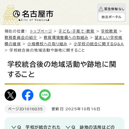
緊急情報なし
防災ポータル
現在の位置：
トップページ
>
子ども・子育て・教育
>
学校教育
>
教育委員会の紹介
>
教育環境整備への取組み
>
望ましい学校規
模の確保
>
小規模校への取り組み
>
小学校の統合に関するQ&A
> 学校統合後の地域活動や跡地に関すること
学校統合後の地域活動や跡地に関
すること
ページID
1016835
更新日 2025年10月16日
Q 学校が統合された
Q 跡地の活用はどの