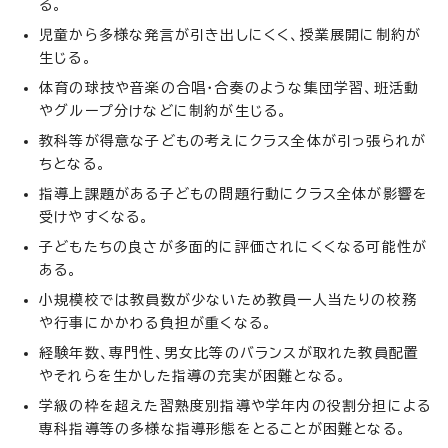
る。
児童から多様な発言が引き出しにくく、授業展開に制約が
生じる。
体育の球技や音楽の合唱・合奏のような集団学習、班活動
やグループ分けなどに制約が生じる。
教科等が得意な子どもの考えにクラス全体が引っ張られが
ちとなる。
指導上課題がある子どもの問題行動にクラス全体が影響を
受けやすくなる。
子どもたちの良さが多面的に評価されにくくなる可能性が
ある。
小規模校では教員数が少ないため教員一人当たりの校務
や行事にかかわる負担が重くなる。
経験年数、専門性、男女比等のバランスが取れた教員配置
やそれらを生かした指導の充実が困難となる。
学級の枠を超えた習熟度別指導や学年内の役割分担による
専科指導等の多様な指導形態をとることが困難となる。