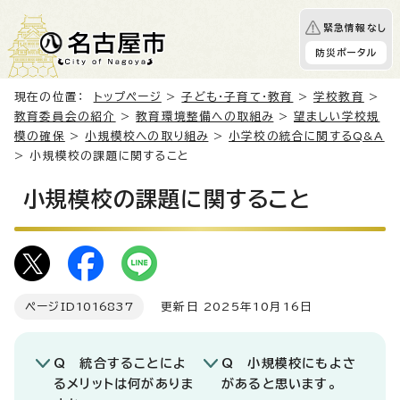
緊急情報なし
防災ポータル
現在の位置：
トップページ
>
子ども・子育て・教育
>
学校教育
>
教育委員会の紹介
>
教育環境整備への取組み
>
望ましい学校規
模の確保
>
小規模校への取り組み
>
小学校の統合に関するQ&A
> 小規模校の課題に関すること
小規模校の課題に関すること
ページID
1016837
更新日 2025年10月16日
Q 統合することによ
Q 小規模校にもよさ
るメリットは何がありま
があると思います。