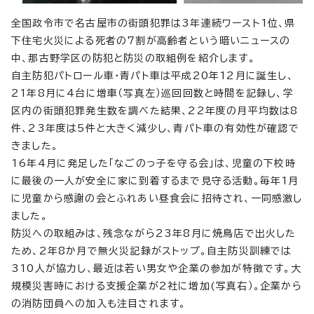
全国政令市で名古屋市の街頭犯罪は3年連続ワースト1位、県
下住宅火災による死者の7割が高齢者という暗いニュースの
中、那古野学区の防犯と防災の取組例を紹介します。
自主防犯パトロール車・青パト車は平成20年12月に誕生し、
21年8月に4台に増車（写真左）巡回回数と時間を記録し、学
区内の街頭犯罪発生数を調べた結果、22年度の月平均数は8
件、23年度は5件と大きく減少し、青パト車の有効性が確認で
きました。
16年4月に発足した「なごのっ子を守る会」は、児童の下校時
に最後の一人が安全に家に到着するまで見守る活動。毎年1月
に児童から感謝の会とふれあい昼食会に招待され、一同感激し
ました。
防災への取組みは、残念ながら23年8月に焼鳥店で出火した
ため、2年8か月で無火災記録がストップ。自主防災訓練では
310人が協力し、最近は若い男女や企業の参加が特徴です。大
規模災害時における支援企業が2社に増加(写真右）。企業から
の消防団員への加入も注目されます。