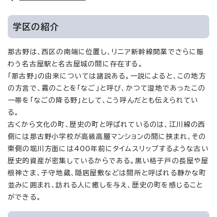
学区の紹介
那古野は、西区の南端に位置し、リニア新幹線開業でさらに賑
わう名古屋駅と名古屋城の間に存在する。
「那古野」の由来については諸説ある。一説によると、この地方
の方言で、霧のことを「なご」と呼び、かつて湿地であったこの
一帯を「なごの降る野」として、こう呼んだとも伝えられてい
る。
古くから文化の町、歴史の町と呼ばれているのは、江川線の西
側には那古野小学校が高級高層マンションの間に挟まれ、その
東側の堀川方面には400年前にタイムスリップするような古い
歴史的資産が密集しているからである。黒い格子戸の長屋や屋
根神さま、子守地蔵、隠居屋敷などは間所と呼ばれる静かな町
並みに囲まれ、訪れる人に癒しを与え、歴史の町を感じること
ができる。