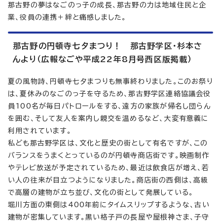
那古野の夢はなごのっ子の成長、那古野の力は地域住民と企
業、役員の連携＋絆と痛感しました。
那古野の円頓寺七夕まつり！ 那古野学区・杉本さ
んより（広報なごや平成22年8月号西区版掲載）
夏の風物詩、円頓寺七夕まつりも無事終わりました。このお祭り
は、夏休みのなごのっ子を守るため、那古野学区連絡協議会役
員100名が毎日パトロールをする、遠方の家族が帰名し団らん
を囲む、そして友人を案内し親交を温めるなど、大変有意義に
利用されています。
私ども那古野学区は、文化と歴史の街として有名ですが、この
バランスをうまくとっているのが円頓寺商店街です。映画制作
やテレビ放送が予定されているため、最近は飲食店が増え、若
い人の往来が目立つようになりました。商店街の西側は、高級
で高層の建物が立ち並び、文化の街として発展している。
堀川方面の東側は400年前にタイムスリップするような、古い
建物が密集しています。黒い格子戸の長屋や屋根神さま、子守