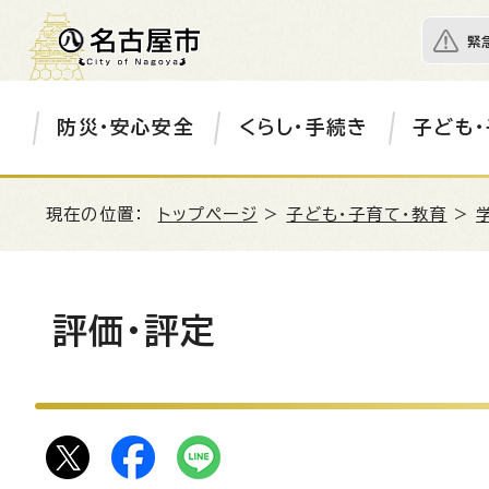
緊
防災・安心安全
くらし・手続き
子ども・
現在の位置：
トップページ
>
子ども・子育て・教育
>
評価・評定