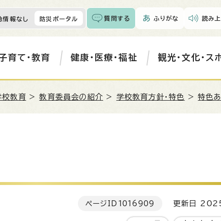
質問する
ふりがな
読み上
急情報なし
防災ポータル
子育て・教育
健康・医療・福祉
観光・文化・ス
学校教育
>
教育委員会の紹介
>
学校教育方針・特色
>
特色
ページID
1016909
更新日 202