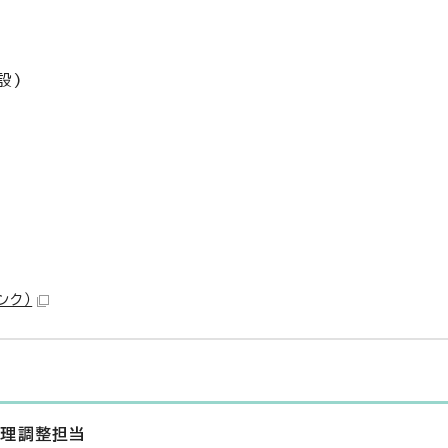
設)
ンク）
管理調整担当