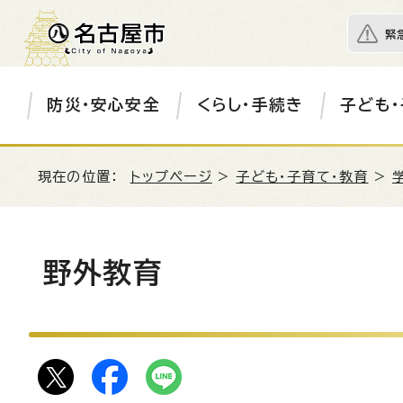
緊
防災・安心安全
くらし・手続き
子ども・
現在の位置：
トップページ
>
子ども・子育て・教育
>
野外教育