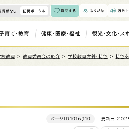
質問する
ふりがな
読み上
急情報なし
防災ポータル
子育て・教育
健康・医療・福祉
観光・文化・ス
学校教育
>
教育委員会の紹介
>
学校教育方針・特色
>
特色
ページID
1016910
更新日 202