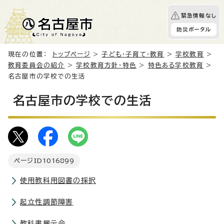
緊急情報なし
防災ポータル
現在の位置：
トップページ
>
子ども・子育て・教育
>
学校教育
>
教育委員会の紹介
>
学校教育方針・特色
>
特色ある学校教育
>
名古屋市の学校での生活
名古屋市の学校での生活
ページID
1016899
使用教科用図書の採択
起立性調節障害
教科書展示会