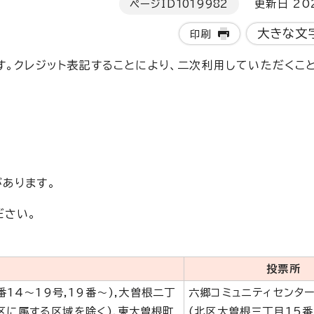
ページID
1019982
更新日 202
大きな文
印刷
す。クレジット表記することにより、二次利用していただくこ
あります。
ださい。
投票所
番14～19号,19番～),大曽根二丁
六郷コミュニティセンター
区に属する区域を除く),東大曽根町
(北区大曽根三丁目15番