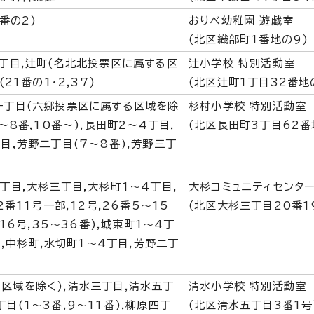
番の2)
おりべ幼稚園 遊戯室
(北区織部町1番地の9)
4丁目,辻町(名北北投票区に属する区
辻小学校 特別活動室
21番の1・2,37)
(北区辻町1丁目32番地
一丁目(六郷投票区に属する区域を除
杉村小学校 特別活動室
～8番,10番～),長田町2～4丁目,
(北区長田町3丁目62番
目,芳野二丁目(7～8番),芳野三丁
丁目,大杉三丁目,大杉町1～4丁目,
大杉コミュニティセンター
2番11号一部,12号,26番5～15
(北区大杉三丁目20番1
16号,35～36番),城東町1～4丁
目,中杉町,水切町1～4丁目,芳野二丁
区域を除く),清水三丁目,清水五丁
清水小学校 特別活動室
目(1～3番,9～11番),柳原四丁
(北区清水五丁目3番1号