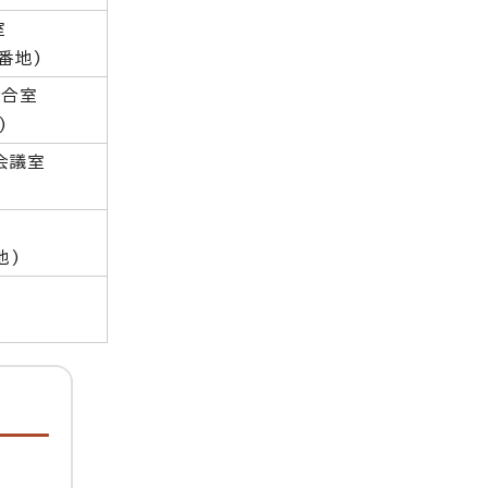
室
番地)
待合室
)
会議室
地)