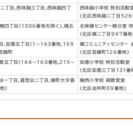
鋺二丁目,西味鋺三丁目,西味鋺四丁
西味鋺小学校 特別活動
(北区西味鋺二丁目526
楠四丁目(1306番地を除く),楠五
北保健センター楠分室 
(北区楠二丁目967番地
,如意五丁目(1～163番地,169
楠コミュニティセンター 
,若鶴町
(北区若鶴町126番地)
意五丁目(164～168番地,215～
如意小学校 特別活動室
(北区如意三丁目131番
惣治一丁目,喜惣治二丁目,楠町大字喜
楠西小学校 視聴覚室
地)
(北区会所町89番地)