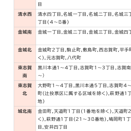
目
清水西
清水四丁目,名城一丁目,名城二丁目,名城三
丁目(4～8番)
金城南
金城一丁目,金城二丁目,金城三丁目,金城四
金城北
金城町2丁目,駒止町,敷島町,西志賀町,平
く),元志賀町,八代町
東志賀
黒川本通1～4丁目,志賀町1～3丁目,志賀南
南
～）
東志賀
大野町1～4丁目,黒川本通5丁目,志賀町4～
北
町(辻投票区に属する区域を除く),萩野通1丁
地)
城北南
金田町,天道町1丁目(1番地を除く),天道町
く),萩野通1丁目(21～38番地),鳩岡町1
目,安井四丁目