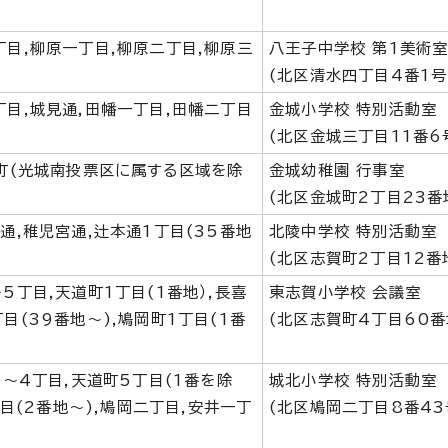
丁目,柳原一丁目,柳原二丁目,柳原三
八王子中学校 第1美術
(北区清水四丁目4番1号
丁目,城見通,田幡一丁目,田幡二丁目
金城小学校 特別活動室
(北区金城三丁目11番6
手町(光城南投票区に属する区域を除
金城幼稚園 行事室
(北区金城町2丁目23番
通,稚児宮通,辻本通1丁目(35番地
北陵中学校 特別活動室
(北区志賀町2丁目12番
5丁目,天道町1丁目(1番地）,長喜
東志賀小学校 会議室
目(39番地～),鳩岡町1丁目(1番
(北区志賀町4丁目60番
2～4丁目,天道町5丁目(1番を除
城北小学校 特別活動室
丁目(2番地～),鳩岡二丁目,安井一丁
(北区鳩岡二丁目8番43