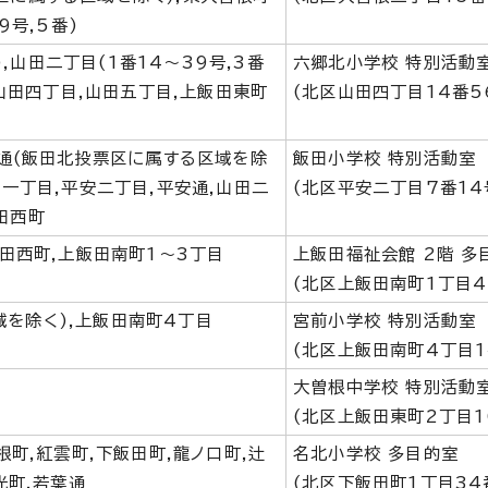
9号,5番)
山田二丁目(1番14～39号,3番
六郷北小学校 特別活動
,山田四丁目,山田五丁目,上飯田東町
(北区山田四丁目14番5
成通(飯田北投票区に属する区域を除
飯田小学校 特別活動室
安一丁目,平安二丁目,平安通,山田二
(北区平安二丁目7番14
田西町
飯田西町,上飯田南町1～3丁目
上飯田福祉会館 2階 多
(北区上飯田南町1丁目4
を除く),上飯田南町4丁目
宮前小学校 特別活動室
(北区上飯田南町4丁目1
大曽根中学校 特別活動
(北区上飯田東町2丁目1
根町,紅雲町,下飯田町,龍ノ口町,辻
名北小学校 多目的室
光町,若葉通
(北区下飯田町1丁目34