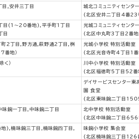
丁目,安井三丁目
城北コミュニティセンター
(北区安井二丁目4番23
丁目(1～20番地),平手町1丁目
光城コミュニティセンター
丁目
(北区中丸町3丁目2番地
町2丁目,野方通,萩野通2丁目,桝
光城小学校 特別活動室
07番地）
(北区光音寺町4丁目1番
除く）
川中小学校 特別活動室
(北区福徳町5丁目52番
デイサービスセンター東
園 食堂
(北区東味鋺二丁目150
中味鋺一丁目,中味鋺二丁目
北中学校 特別活動室
(北区中味鋺二丁目656
番地),楠味鋺三丁目,楠味鋺四丁目,
味鋺小学校 集会室
(北区楠味鋺三丁目126