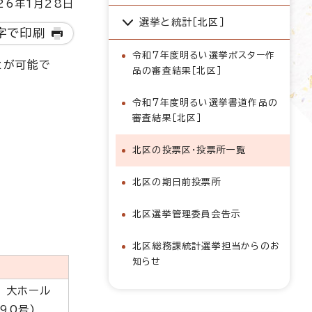
6年1月28日
選挙と統計［北区］
字で印刷
令和7年度明るい選挙ポスター作
とが可能で
品の審査結果［北区］
令和7年度明るい選挙書道作品の
審査結果［北区］
北区の投票区・投票所一覧
北区の期日前投票所
北区選挙管理委員会告示
北区総務課統計選挙担当からのお
知らせ
 大ホール
90号)