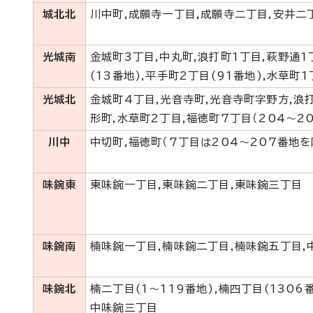
城北北
川中町,成願寺一丁目,成願寺二丁目,安井二
光城南
金城町3丁目,中丸町,浪打町1丁目,萩野通1
(13番地),平手町2丁目(91番地),水草町1
光城北
金城町4丁目,光音寺町,光音寺町字野方,浪打
形町,水草町2丁目,福徳町7丁目（204～2
川中
中切町,福徳町（7丁目は204～207番地を
味鋺東
東味鋺一丁目,東味鋺二丁目,東味鋺三丁目
味鋺南
楠味鋺一丁目,楠味鋺二丁目,楠味鋺五丁目,
味鋺北
楠二丁目(1～119番地),楠四丁目(1306
中味鋺三丁目