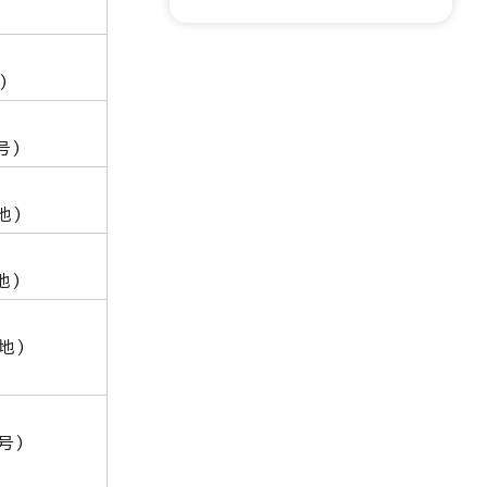
室
)
号)
地)
地)
地)
号)