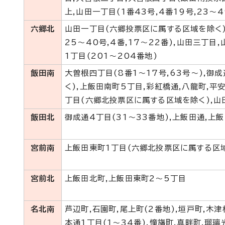
上,山田一丁目(1番43号,4番19号,23～4
六郷北
山田一丁目(六郷投票区に属する区域を除く),
25～40号,4番,17～22番),山田三丁目
1丁目(201～204番地)
飯田南
大曽根四丁目(8番1～17号,63号～),御
く),上飯田南町5丁目,彩紅橋通,八龍町,平
丁目(六郷北投票区に属する区域を除く),山
飯田北
御成通4丁目(31～33番地),上飯田通,上
宮前南
上飯田東町1丁目(六郷北投票区に属する区域
宮前北
上飯田北町,上飯田東町2～5丁目
名北南
芦辺町,石園町,尾上町(2番地),垣戸町,木津
本通1丁目(1～34番),憧旛町,真畔町,瑠璃