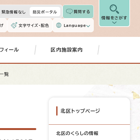
質問する
緊急情報なし
防災ポータル
情報をさがす
げ
文字サイズ・配色
Language
フィール
区内施設案内
一覧
北区トップページ
北区のくらしの情報