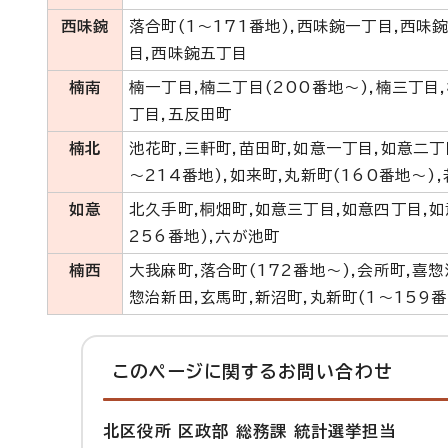
西味鋺
落合町(1～171番地),西味鋺一丁目,西味
目,西味鋺五丁目
楠南
楠一丁目,楠二丁目(200番地～),楠三丁目,
丁目,五反田町
楠北
池花町,三軒町,苗田町,如意一丁目,如意二丁目
～214番地),如来町,丸新町(160番地～)
如意
北久手町,桐畑町,如意三丁目,如意四丁目,如
256番地),六が池町
楠西
大我麻町,落合町(172番地～),会所町,喜
惣治新田,玄馬町,新沼町,丸新町(1～159番
このページに関する
お問い合わせ
北区役所 区政部 総務課 統計選挙担当