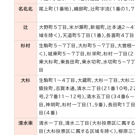
名北北
尾上町(1番地),織部町,辻町字流(1番の1,7
辻
大野町5丁目,米が瀬町,新堀町,辻本通2～
域を除く),天道町5丁目(1番),長喜町4丁目(
杉村
生駒町5～7丁目,大杉町5～7丁目,大曽根
く),城東町5～7丁目,杉栄町,杉村一丁目(2
東大杉町,東長田町,東水切町,水切町5～7丁
目
大杉
生駒町1～4丁目,大蔵町,大杉一丁目,大杉二
猿投町,志賀本通,清水二丁目(21番10号,2
号,27番11～12号),清水五丁目(34番6～
目,神明町,杉村一丁目(1,9番),長田町1丁
目(4番)
清水東
清水一丁目,清水二丁目(大杉投票区に属する
目(大杉投票区に属する区域を除く),柳原三丁