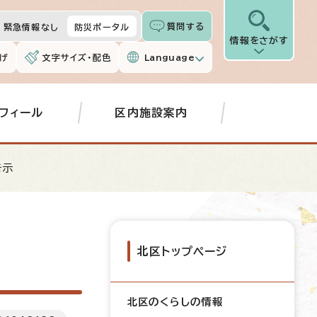
質問する
緊急情報なし
防災ポータル
情報をさがす
げ
文字サイズ・配色
Language
フィール
区内施設案内
告示
北区トップページ
北区のくらしの情報