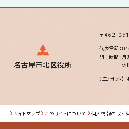
〒462-85
代表電話：
05
開庁時間：
月
名古屋市北区役所
休
(注)開庁時
サイトマップ
このサイトについて
個人情報の取り