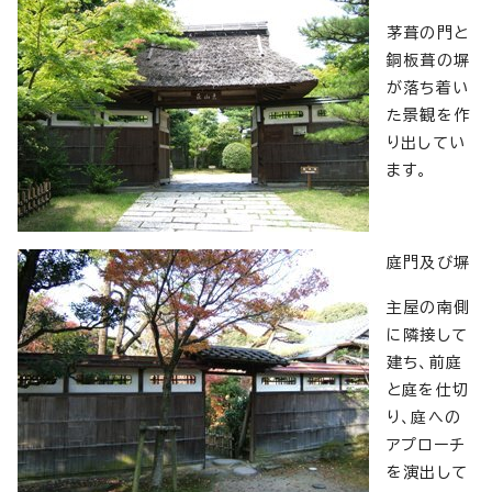
茅葺の門と
銅板葺の塀
が落ち着い
た景観を作
り出してい
ます。
庭門及び塀
主屋の南側
に隣接して
建ち、前庭
と庭を仕切
り、庭への
アプローチ
を演出して