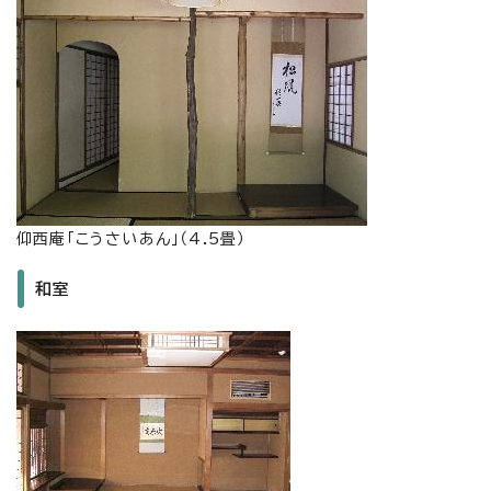
仰西庵「こうさいあん」（4.5畳）
和室