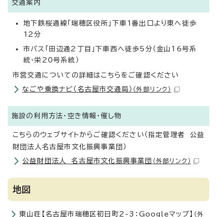
交通案内
地下鉄桜通線「瑞穂区役所」下車1番出口より東へ徒歩
12分
市バス「田辺通2丁目」下車西へ徒歩5分（金山16号系
統・栄20号系統）
市営交通についての詳細はこちらをご確認ください
なごや乗換ナビ（名古屋市交通局）
（外部リンク）
施設の利用方法・空き情報・催し物
こちらのウェブサイトからご確認ください（指定管理者 公益
財団法人名古屋市文化振興事業団）
公益財団法人 名古屋市文化振興事業団
（外部リンク）
地図
東山荘【名古屋市瑞穂区初日町2-3：Googleマップ】
（外