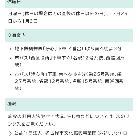
休館日
月曜日(休日の場合はその直後の休日以外の日)、12月29
日から1月3日
交通案内
地下鉄鶴舞線「浄心」下車 4番出口より南へ徒歩3分
市バス「西区役所」下車すぐ（名駅12号系統、西巡回系
統）
市バス「浄心町」下車 南へ徒歩4分（栄25号系統、栄
27号系統、名駅12号系統、名駅15号系統、西巡回系
統）
備考
施設の利用方法や空き状況、催し物などについては、次のリ
ンク先をご覧ください。
公益財団法人 名古屋市文化振興事業団
（外部リンク）