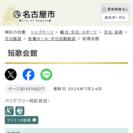
緊急情報なし
防災ポータル
現在の位置：
トップページ
>
観光・文化・スポーツ
>
文化・芸術
>
文化施設
>
各種ホール・文化活動施設
> 短歌会館
短歌会館
ページID
1016027
更新日 2026年7月24日
バリアフリー対応状況：
アイコンの説明