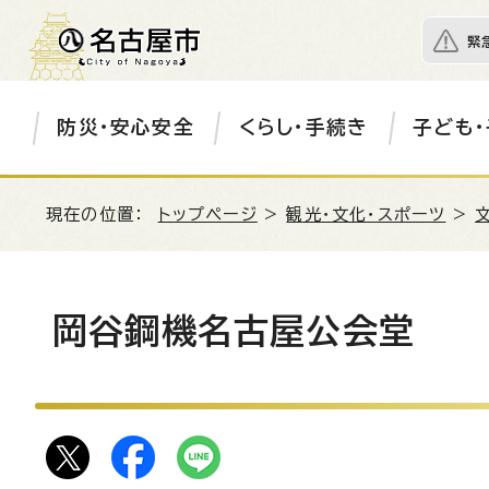
緊
防災・安心安全
くらし・手続き
子ども・
現在の位置：
トップページ
>
観光・文化・スポーツ
>
岡谷鋼機名古屋公会堂