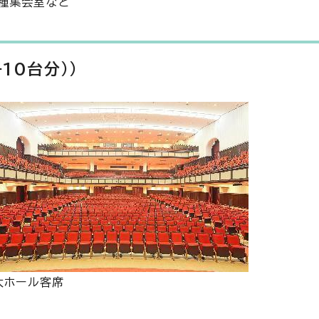
種集会室など
10台分））
大ホール客席