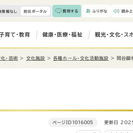
質問する
ふりがな
読み上
急情報なし
防災ポータル
子育て・教育
健康・医療・福祉
観光・文化・ス
文化・芸術
>
文化施設
>
各種ホール・文化活動施設
> 岡谷鋼
ページID
1016005
更新日 202