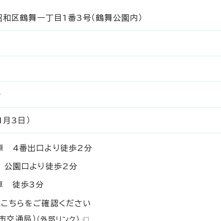
市昭和区鶴舞一丁目1番3号（鶴舞公園内）
分
1月3日）
車 4番出口より徒歩2分
車 公園口より徒歩2分
車 徒歩3分
こちらをご確認ください
市交通局）
（外部リンク）