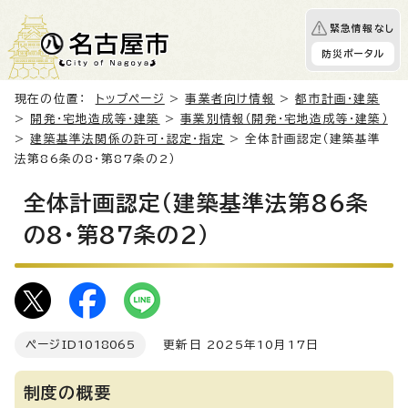
緊急情報なし
防災ポータル
現在の位置：
トップページ
>
事業者向け情報
>
都市計画・建築
>
開発・宅地造成等・建築
>
事業別情報（開発・宅地造成等・建築）
>
建築基準法関係の許可・認定・指定
> 全体計画認定（建築基準
法第86条の8・第87条の2）
全体計画認定（建築基準法第86条
の8・第87条の2）
ページID
1018065
更新日 2025年10月17日
制度の概要