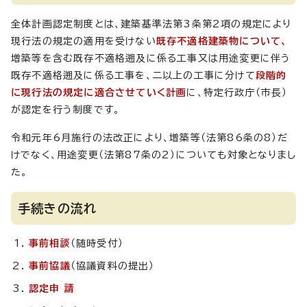
全体計画認定制度とは、建築基準法第3条第2項の規定により
現行法の規定の適用を受けない
既存不適格建築物について、
増築等を含む既存不適格遡及に係る工事又は用途変更に伴う
既存不適格遡及に係る工事を、二以上の工事に分けて
段階的
に現行法の規定に適合させていく計画
に、特定行政庁（市長）
が認定を行う制度です。
令和元年6月施行の法改正により、増築等（法第86条の8）だ
けでなく、用途変更（法第87条の2）についても対象となりまし
た。
手続きの流れ
事前相談
（随時受付）
事前協議
（協議資料の提出）
認定申
請