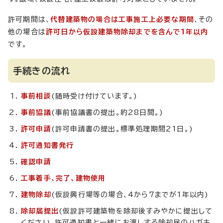
許可期間は、
代替建築物の場合は工事施工上必要な期間
、その
他の場合は
許可日から仮設建築物除却までを含んで1年以内
です。
手続きの流れ
事前相談
(随時受け付けています。)
事前協議
(事前協議書の提出。約28日間。)
許可申請
(許可申請書の提出。標準処理期間21日。)
許可通知書発行
確認申請
工事着手、完了、建物使用
建物除却
(仮設興行場等の場合、4から7までが1年以内)
除却届提出
(仮設許可建築物を除却後すみやかに提出して
ください。許可通知書と一緒にお渡しする除却届のハガキ