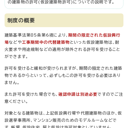
の建築物の許可(仮設建築物許可)についての説明です。
制度の概要
建築基準法第85条第6項により、
期間の限定された仮設興行
場
などや
工事期間中の代替建築物
といった仮設建築物は、耐
火要求や用途規制などの適用が除外される許可を受けること
ができます。
許可を受けると緩和が受けられますが、期間の限定された建築
物であるからといって、必ずしもこの許可を受ける必要はあり
ません。
また許可を受けた場合でも、
確認申請は別途必要
ですのでご注
意ください。
対象となる建築物は、上記仮設興行場や代替建築物のほか、仮
設選挙事務所、マンション販売のためのモデルルームなどで
す。飯場、仮設住宅、屋上仮設は許可対象としていません。