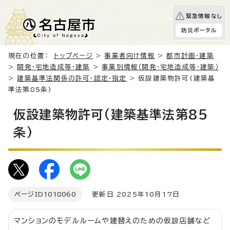
緊急情報なし
防災ポータル
現在の位置：
トップページ
>
事業者向け情報
>
都市計画・建築
>
開発・宅地造成等・建築
>
事業別情報（開発・宅地造成等・建築）
>
建築基準法関係の許可・認定・指定
> 仮設建築物許可(建築基
準法第85条)
仮設建築物許可(建築基準法第85
条)
ページID
1018060
更新日 2025年10月17日
マンションのモデルルームや建替えのための仮設店舗など