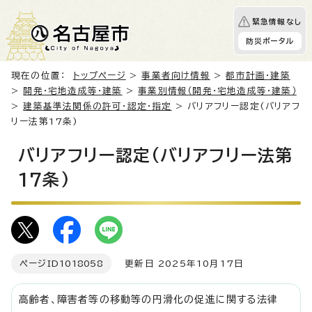
緊急情報なし
防災ポータル
現在の位置：
トップページ
>
事業者向け情報
>
都市計画・建築
>
開発・宅地造成等・建築
>
事業別情報（開発・宅地造成等・建築）
>
建築基準法関係の許可・認定・指定
> バリアフリー認定(バリアフ
リー法第17条)
バリアフリー認定(バリアフリー法第
17条)
ページID
1018058
更新日 2025年10月17日
高齢者、障害者等の移動等の円滑化の促進に関する法律