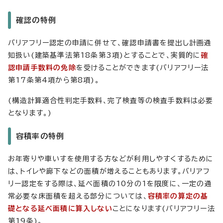
確認の特例
バリアフリー認定の申請に併せて、確認申請書を提出し計画通
知扱い(建築基準法第18条第3項)とすることで、実質的に
確
認申請手数料の免除
を受けることができます(バリアフリー法
第17条第4項から第8項)。
(構造計算適合性判定手数料、完了検査等の検査手数料は必要
となります。)
容積率の特例
お年寄りや車いすを使用する方などが利用しやすくするために
は、トイレや廊下などの面積が増えることもあります。バリアフ
リー認定をする際は、延べ面積の10分の1を限度に、一定の通
常必要な床面積を超える部分については、
容積率の算定の基
礎となる延べ面積に算入しない
ことになります(バリアフリー法
第19条)。