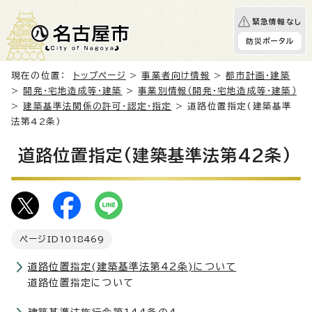
緊急情報なし
防災ポータル
現在の位置：
トップページ
>
事業者向け情報
>
都市計画・建築
>
開発・宅地造成等・建築
>
事業別情報（開発・宅地造成等・建築）
>
建築基準法関係の許可・認定・指定
> 道路位置指定(建築基準
法第42条)
道路位置指定(建築基準法第42条)
ページID
1018469
道路位置指定(建築基準法第42条)について
道路位置指定について