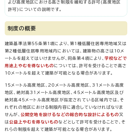
よび高度地区における高さ制限を緩和する許可(高度地区
許可)についての説明です。
制度の概要
建築基準法第55条第1項により、第1種低層住居専用地域又は
第2種低層住居専用地域内においては、建築物の高さは10メ
ートルを超えてはいけませんが、同条第4項により、
学校などで
用途上やむを得ないもの
については、許可を受けることで高さ
10メートルを超えて建築が可能となる場合があります。
15メートル高度地区、20メートル高度地区、31メートル高度
地区、絶対高31メートル高度地区、45メートル高度地区及び
絶対高45メートル高度地区が指定されている区域内では、そ
れぞれの地区における制限内容に適合していなければなりま
せんが、
公開空地を設けるなどの総合的な設計によるもの
又
は
公益上やむを得ないもの
などとして許可を受けることで、そ
れらの制限を超えて建築が可能となる場合があります。