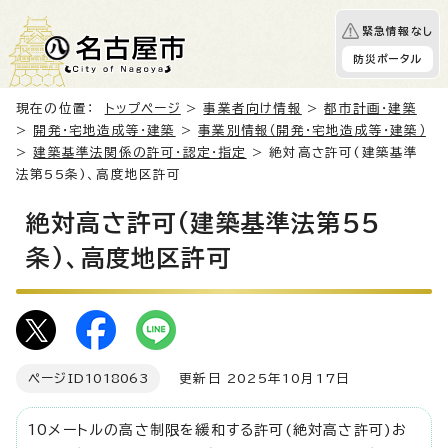
緊急情報なし
防災ポータル
現在の位置：
トップページ
>
事業者向け情報
>
都市計画・建築
>
開発・宅地造成等・建築
>
事業別情報（開発・宅地造成等・建築）
>
建築基準法関係の許可・認定・指定
> 絶対高さ許可(建築基準
法第55条)、高度地区許可
絶対高さ許可(建築基準法第55
条)、高度地区許可
ページID
1018063
更新日 2025年10月17日
10メートルの高さ制限を緩和する許可(絶対高さ許可)お