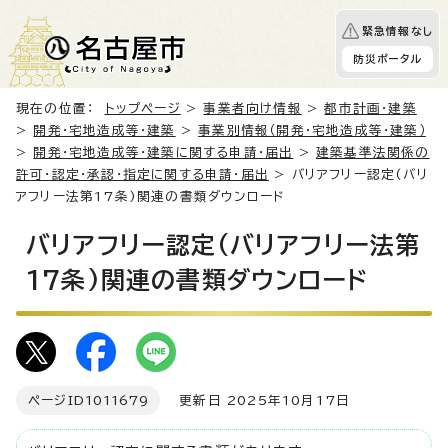
緊急情報なし
防災ポータル
現在の位置：
トップページ
>
事業者向け情報
>
都市計画・建築
>
開発・宅地造成等・建築
>
事業別情報（開発・宅地造成等・建築）
>
開発・宅地造成等・建築に関する申請・届出
>
建築基準法関係の
許可・認定・承認・指定に関する申請・届出
> バリアフリー認定(バリ
アフリー法第17条)関連の書類ダウンロード
バリアフリー認定(バリアフリー法第
17条)関連の書類ダウンロード
ページID
1011679
更新日 2025年10月17日