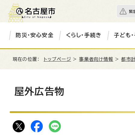
緊
防災・安心安全
くらし・手続き
子ども・
現在の位置：
トップページ
>
事業者向け情報
>
都市
屋外広告物