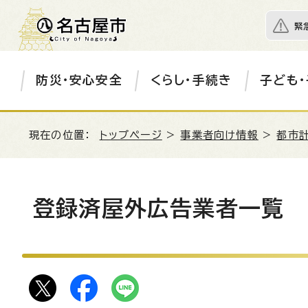
緊
防災・安心安全
くらし・手続き
子ども・
現在の位置：
トップページ
>
事業者向け情報
>
都市
登録済屋外広告業者一覧