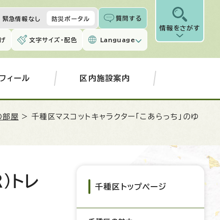
質問する
緊急情報なし
防災ポータル
情報をさがす
げ
文字サイズ・配色
Language
フィール
区内施設案内
の部屋
> 千種区マスコットキャラクター「こあらっち」のゆ
)トレ
千種区トップページ