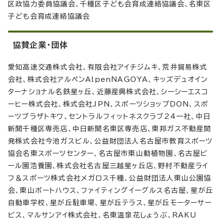
区政協力委員協議会、千種区子ども会育成連絡協議会、名東区
子ども会育成連絡協議会
協賛企業・団体
愛知高速交通株式会社、有限会社アイチジムキ、荒井貿易株式
会社、株式会社アルペンAlpenNAGOYA、キッズデュオイン
ターナショナル名鉄星ヶ丘、近藤産興株式会社、シーシーエスコ
ーヒー株式会社、株式会社JPN、スポーツショップDON、スポ
ーツプラザトキワ、セントラルフィットネスクラブ24一社、中日
新聞千種区専売店、中日新聞名東区専売店、東邦ガス不動産開
発株式会社今池ガスビル、公益財団法人名古屋市教育スポーツ
協会名東スポーツセンター、名古屋市東山動植物園、名古屋ビ
ール園浩養園、株式会社名古屋三越星ヶ丘店、野村不動産ライ
フ＆スポーツ株式会社メガロス千種、公益財団法人東山公園協
会、東山ボートハウス、ファイティングイーグルス名古屋、星が丘
自動車学校、星が丘駐車場、星が丘テラス、星が丘モーターサー
ビス、マルサンアイ株式会社、名東温泉花しょうぶ、RAKU