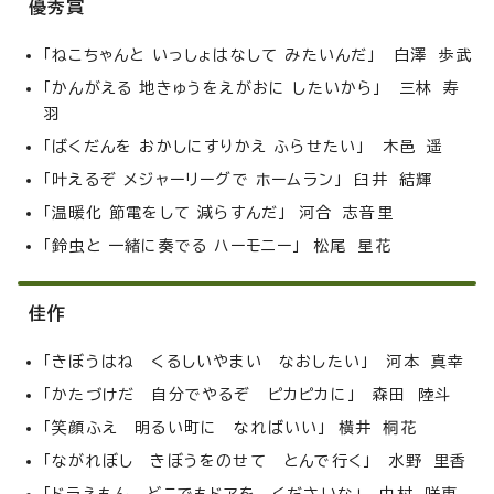
優秀賞
「ねこちゃんと いっしょはなして みたいんだ」 白澤 歩武
「かんがえる 地きゅうをえがおに したいから」 三林 寿
羽
「ばくだんを おかしにすりかえ ふらせたい」 木邑 遥
「叶えるぞ メジャーリーグで ホームラン」 臼井 結輝
「温暖化 節電をして 減らすんだ」 河合 志音里
「鈴虫と 一緒に奏でる ハーモニー」 松尾 星花
佳作
「きぼうはね くるしいやまい なおしたい」 河本 真幸
「かたづけだ 自分でやるぞ ピカピカに」 森田 陸斗
「笑顔ふえ 明るい町に なればいい」 横井 桐花
「ながれぼし きぼうをのせて とんで行く」 水野 里香