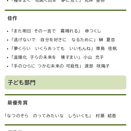
「種をまく 花開く日を 夢に見て」 丸林 亜弥
佳作
「また明日 その一言で 霧晴れる」 @つくし
「逃げないで 自分を好きに なるために」 榊 夏恋
「夢くらい いくらあっても いいもんね」 東島 佳帆
「温暖化 子らの未来を 壊すまい」 小山 充子
「手のひらに つかむ未来の 可能性」 渡部 咲陽子
子ども部門
最優秀賞
「なつのそら のってみたいな しろいくも」 村瀬 結香