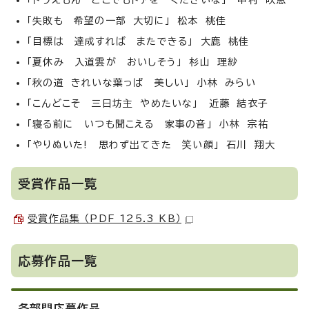
「ドラえもん どこでもドアを くださいな」 中村 咲恵
「失敗も 希望の一部 大切に」 松本 桃佳
「目標は 達成すれば またできる」 大鹿 桃佳
「夏休み 入道雲が おいしそう」 杉山 理紗
「秋の道 きれいな葉っぱ 美しい」 小林 みらい
「こんどこそ 三日坊主 やめたいな」 近藤 結衣子
「寝る前に いつも聞こえる 家事の音」 小林 宗祐
「やりぬいた! 思わず出てきた 笑い顔」 石川 翔大
受賞作品一覧
受賞作品集 （PDF 125.3 KB）
応募作品一覧
各部門応募作品