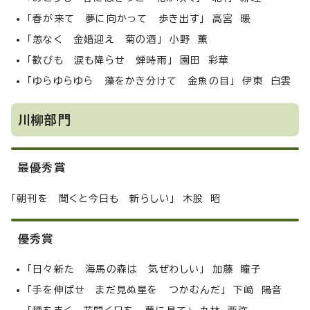
「春が来て 夢に向かって 歩き出す」 高宮 暖
「恙なく 金婚迎え 菊の酒」 小野 薫
「歓びも 涙も降らせ 蝉時雨」 園田 彩華
「ゆらゆらゆら 藻をかき分けて 金魚の目」 伊東 白雲
川柳部門
最優秀賞
「朝刊を 聞くと今日も 新らしい」 木股 昭
優秀賞
「日々新た 海馬の森は 気ぜわしい」 加藤 瞳子
「手を伸ばせ まだ見ぬ星を つかむんだ」 下﨑 陽音