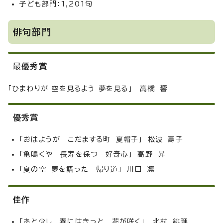
子ども部門：1,201句
俳句部門
最優秀賞
「ひまわりが 空を見るよう 夢を見る」 高橋 響
優秀賞
「おはようが こだまする町 夏帽子」 松波 壽子
「亀鳴くや 長寿を保つ 好奇心」 高野 昇
「夏の空 夢を語った 帰り道」 川口 凛
佳作
「あと少し 春にはきっと 花が咲く」 北村 緋理