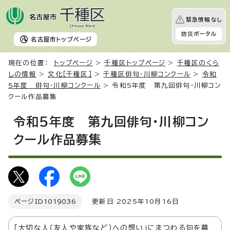
緊急情報なし
防災ポータル
名古屋市
トップページ
現在の位置：
トップページ
>
千種区トップページ
>
千種区のくら
しの情報
>
文化［千種区］
>
千種区俳句・川柳コンクール
>
令和
5年度 俳句・川柳コンクール
> 令和5年度 第九回俳句・川柳コン
クール作品募集
令和5年度 第九回俳句・川柳コン
クール作品募集
ページID
1019036
更新日 2025年10月16日
「大切な人（友人や家族など）への想い」にまつわる句を募