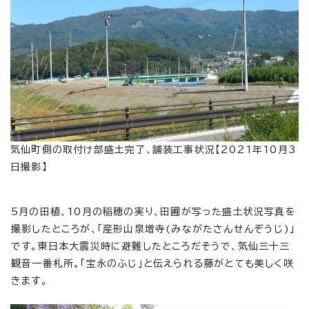
気仙町側の取付け部盛土完了、舗装工事状況【2021年10月3
日撮影】
5月の田植、10月の稲穂の実り、田圃が写った盛土状況写真を
撮影したところが、「産形山泉増寺(みながたさんせんぞうじ)」
です。東日本大震災時に避難したところだそうで、気仙三十三
観音一番札所。「宝永のふじ」と伝えられる藤がとても美しく咲
きます。