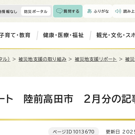
質問する
ふりがな
読み上
急情報なし
防災ポータル
子育て・教育
健康・医療・福祉
観光・文化・ス
タル）
>
被災地支援の取り組み
>
被災地支援リポート
>
被災
ート 陸前高田市 2月分の記
ページID
1013670
更新日 202