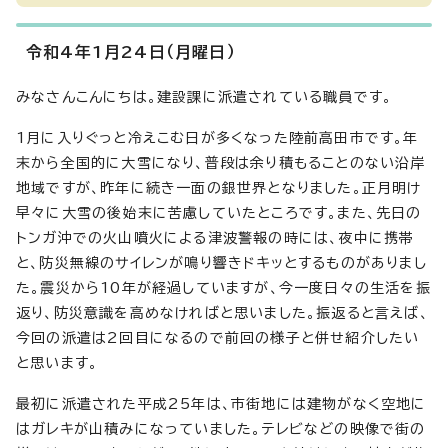
令和4年1月24日（月曜日）
みなさんこんにちは。建設課に派遣されている職員です。
1月に入りぐっと冷えこむ日が多くなった陸前高田市です。年
末から全国的に大雪になり、普段は余り積もることのない沿岸
地域ですが、昨年に続き一面の銀世界となりました。正月明け
早々に大雪の後始末に苦慮していたところです。また、先日の
トンガ沖での火山噴火による津波警報の時には、夜中に携帯
と、防災無線のサイレンが鳴り響きドキッとするものがありまし
た。震災から10年が経過していますが、今一度日々の生活を振
返り、防災意識を高めなければと思いました。振返ると言えば、
今回の派遣は2回目になるので前回の様子と併せ紹介したい
と思います。
最初に派遣された平成25年は、市街地には建物がなく空地に
はガレキが山積みになっていました。テレビなどの映像で街の