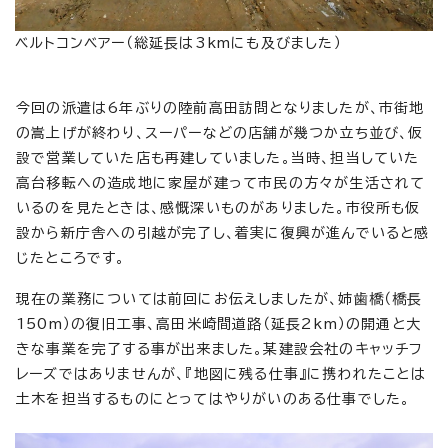
ベルトコンベアー（総延長は3kmにも及びました）
今回の派遣は6年ぶりの陸前高田訪問となりましたが、市街地
の嵩上げが終わり、スーパーなどの店舗が幾つか立ち並び、仮
設で営業していた店も再建していました。当時、担当していた
高台移転への造成地に家屋が建って市民の方々が生活されて
いるのを見たときは、感慨深いものがありました。市役所も仮
設から新庁舎への引越が完了し、着実に復興が進んでいると感
じたところです。
現在の業務については前回にお伝えしましたが、姉歯橋（橋長
150m）の復旧工事、高田米崎間道路（延長2km）の開通と大
きな事業を完了する事が出来ました。某建設会社のキャッチフ
レーズではありませんが、『地図に残る仕事』に携われたことは
土木を担当するものにとってはやりがいのある仕事でした。