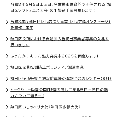
令和8年6月6日土曜日、名古屋市体育館で開催される「熱
田区ソフトテニス大会」の出場選手を募集します！
令和8年度熱田区区民まつり事業「区民芸能オンステージ」
を開催します
熱田区役所における自動扉広告掲出事業者募集の入札を
行いました
あったか！あつた魅力発見市2025を開催します!
熱田区家具転倒防止ボランティア派遣事業
熱田区役所等複合施設駐車場の混雑予想カレンダー（8月）
トークショー動画公開『映画を通して見る熱田－熱田の魅
力について知る－』
熱田区おしゃべり大使（熱田区広報大使）