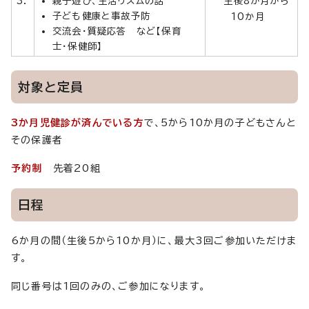
3．
親子遊び、生活リズムの話
生後8か月から
子ども健康と事故予防
10か月
交流会・質疑応答 など【保育
士・保健師】
対象と定員
3か月児健診が済んでいる方
で、5から10か月の子どもさんと
その保護者
予約制
先着20組
日程
6か月の間（生後5から10か月）に、最大3回ご参加いただけま
す。
同じ番号は1回のみの、ご参加になります。