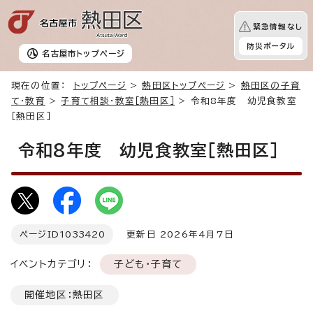
緊急情報なし
防災ポータル
名古屋市
トップページ
現在の位置：
トップページ
>
熱田区トップページ
>
熱田区の子育
て・教育
>
子育て相談・教室［熱田区］
> 令和8年度 幼児食教室
［熱田区］
令和8年度 幼児食教室［熱田区］
ページID
1033420
更新日 2026年4月7日
イベントカテゴリ：
子ども・子育て
開催地区：熱田区