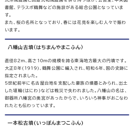
式洋風庭園と回遊式和風庭園を併せ持つほか、公会堂、中央図
書館、テラスポ鶴舞などの施設がある総合公園となっていま
す。
また、桜の名所となっており、春には花見を楽しむ人々で賑わ
います。
八幡山古墳（はちまんやまこふん）
直径82m、高さ10mの規模を誇る東海地方最大の円墳です。
大正8年(1919)、鶴舞公園に編入され、昭和6年、国の史跡に
指定されました。
5世紀前半に名古屋台地を支配した豪族の墳墓とみられ、出土
した埴輪(はにわ)などは戦災で失われました。八幡山の名は、
御器所八幡宮の奥宮があったからで、いろいろ神事がおこなわ
れたとも伝わっています。
一本松古墳(いっぽんまつこふん)