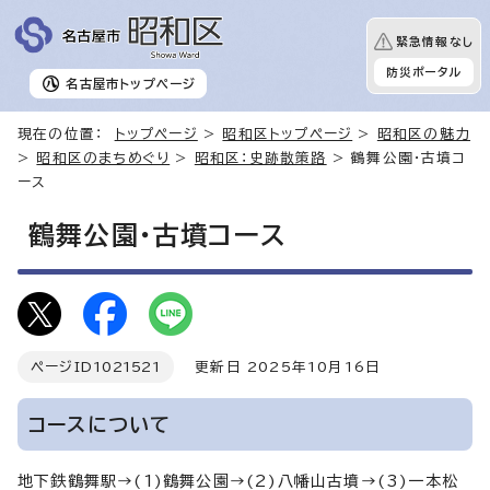
緊急情報なし
防災ポータル
名古屋市
トップページ
現在の位置：
トップページ
>
昭和区トップページ
>
昭和区の魅力
>
昭和区のまちめぐり
>
昭和区：史跡散策路
> 鶴舞公園・古墳コ
ース
鶴舞公園・古墳コース
ページID
1021521
更新日 2025年10月16日
コースについて
地下鉄鶴舞駅→(1)鶴舞公園→(2)八幡山古墳→(3)一本松