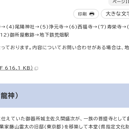
ページI
大きな文
印刷
→(4)尾陽神社→(5)浄元寺→(6)西福寺→(7)寿栄寺→
→(12)御所屋敷跡→地下鉄荒畑駅
なっております。内容についてお問い合わせがある場合は、
616.1 KB）
龍神）
家に仕えていた御器所城主佐久間盛次が、一族の菩提寺として
業家藤山雷太の旧邸(東京都)を移築して本堂(県指定文化財