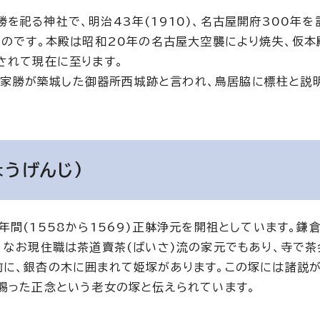
祀る神社で、明治43年(1910)、名古屋開府300年を
ものです。本殿は昭和20年の名古屋大空襲により焼失、仮本
されて現在に至ります。
久間家勝が築城した御器所西城跡と言われ、鳥居脇に標柱と説
うげんじ)
間(1558から1569)正躰浄元を開祖としています。鎌
。なお現住職は茶道賣茶(ばいさ)流の家元でもあり、寺で
に、銀杏の木に囲まれて姫塚があります。この塚には諸説が
賜った正念という老女の塚と伝えられています。