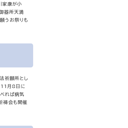
川家康が小
る御器所天満
願うお祭りも
修法祈願所とし
11月8日に
食べれば病気
祈祷会も開催