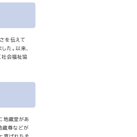
さを伝えて
ました。以来、
区社会福祉協
に地蔵堂があ
地蔵尊などが
と喜ばれたそ