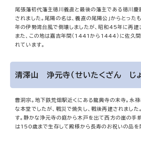
尾張藩初代藩主徳川義直と最後の藩主である徳川慶勝を
されました。尾陽の名は、義直の尾陽公」からとった
年の伊勢湾台風で倒壊しましたが、昭和45年に再建
また、この地は嘉吉年間（1441から1444）に佐
れています。
清澤山 浄元寺(せいたくざん じょ
曹洞宗。地下鉄荒畑駅近くにある龍興寺の末寺。永禄年
な本堂でしたが、戦災で焼失し、戦後再建されました
す。静かな浄元寺の庭から木戸を出て西方の崖の手前
は150歳まで生存して殿様から長寿のお祝いの品を