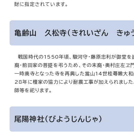
財に指定されています。
亀齢山 久松寺(きれいざん きゅう
戦国時代の1550年頃、駿河守・藤原忠利が御堂を建
裔・前田家の菩提を弔うため、その末裔・奥村庄左ヱ門
一時廃寺となった寺を再興した當山14世桂蕚嫩大和
28年に檀家の協力により耐震工事が加えられました
師等を祀ります。
尾陽神社(びようじんじゃ)