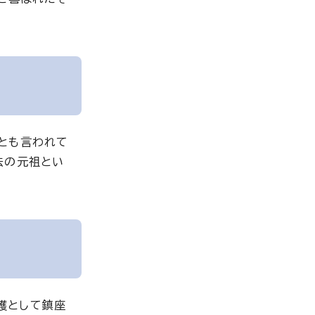
とも言われて
法の元祖とい
護として鎮座