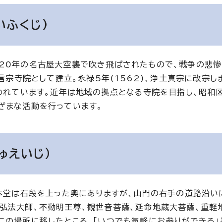
いふくじ)
20年の名古屋大空襲で吹き飛ばされたもので、戦争の悲惨
言宗寺院として建立。永禄5年(1562)、浄土真宗に改宗し
慕われています。近年は地域の拠点となる寺院を目指し、昭和
ざまな活動を行っています。
ゅえいじ）
。本堂は石段を上った奥にありますが、山門の右手の道路沿い
弘法大師、不動明王尊、観世音菩薩、延命地蔵大菩薩、重軽
この場所に移したところ、「いつでも気軽にお参りができる」