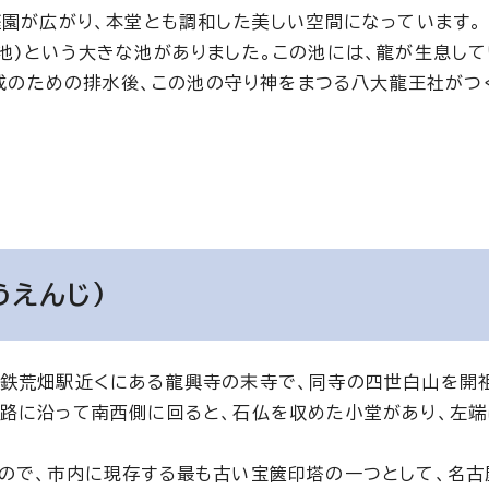
庭園が広がり、本堂とも調和した美しい空間になっています。
池)という大きな池がありました。この池には、龍が生息し
造成のための排水後、この池の守り神をまつる八大龍王社がつ
うえんじ)
鉄荒畑駅近くにある龍興寺の末寺で、同寺の四世白山を開祖
路に沿って南西側に回ると、石仏を収めた小堂があり、左
ので、市内に現存する最も古い宝篋印塔の一つとして、名古