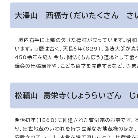
大澤山 西福寺(だいたくさん さ
境内右手に上部の欠けた標柱が立っています。昭和
います。寺歴は古く、天長6年(829)、弘法大師が真
450余年を経た今も、聞法(もんぼう)道場として
議会の出張講座や、こども食堂を開催するなど、さま
松籟山 壽栄寺（しょうらいざん じ
明治初年(1868)に創建された曹洞宗のお寺です
り、出世地蔵のいわれを持つ立派なお地蔵様のほか、
安置されています。本堂を建て直したとき、地蔵堂を