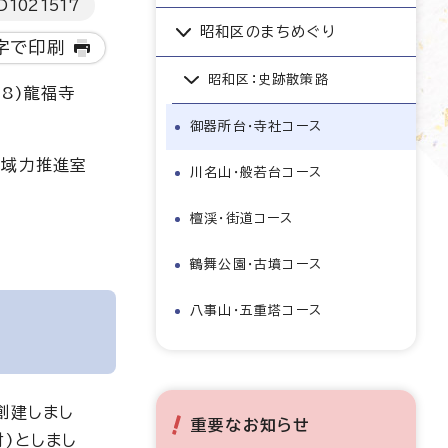
D
1021517
昭和区のまちめぐり
字で印刷
昭和区：史跡散策路
(8)龍福寺
御器所台・寺社コース
地域力推進室
川名山・般若台コース
檀渓・街道コース
鶴舞公園・古墳コース
八事山・五重塔コース
創建しまし
重要なお知らせ
)としまし