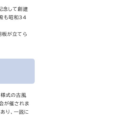
記念して創建
殿も昭和34
明板が立てら
倉様式の古風
茶会が催されま
あり、一説に