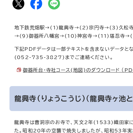
地下鉄荒畑駅→(1)龍興寺→(2)宗円寺→(3)久松寺
→(9)御器所八幡宮→(10)神宮寺→(11)堪忍寺
下記PDFデータは一部テキストを含まないデータと
(052-735-3827)までご連絡ください。
御器所台・寺社コース(地図)のダウンロード （PDF 
龍興寺(りょうこうじ)（龍興寺ヶ池と
龍興寺は曹洞宗のお寺で、天文2年(1533)織田
た。昭和20年の空襲で焼失しましたが、昭和53年実