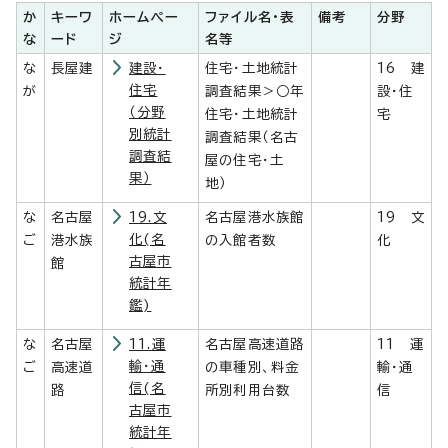
か
キーワ
ホームペー
ファイル名・表
備考
分野
な
ード
ジ
名等
な
長屋建
建設・
住宅・土地統計
16 建
住宅
が
調査結果＞○年
設・住
（分野
住宅・土地統計
宅
別統計
調査結果（名古
調査結
屋の住宅・土
果）
地）
な
名古屋
19.文
名古屋港水族館
19 文
化(名
ご
港水族
の入館者数
化
古屋市
館
統計年
鑑)
な
名古屋
11.運
名古屋高速道路
11 運
輸・通
ご
高速道
の車種別、料金
輸・通
信(名
路
所別利用台数
信
古屋市
統計年