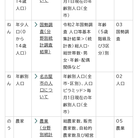
いて
14歳
月1日現在の年
人口）
齢別人口（全
市）
ね
年少人
国勢調
令和2年国勢調
年齢
03
査（分
ん
口（0
査 人口等基本
（5歳
国勢調
野別統
から
集計結果＞（統
階級及
査
計調査
14歳
計表）総人口・
び3区
結果）
人口）
総世帯数・男
分）別
女・年齢・配偶
関係など
ね
年齢別
名古屋
年齢別人口(全
02
市の人
ん
人口
市・区別)、人口
人口
口につ
ピラミッド>毎
いて
月1日現在の年
齢別人口（全
市）
の
農家
農業
総農家数、販売
05
（分野
う
農家数、自給的
農業
別統計
農家数及び経営