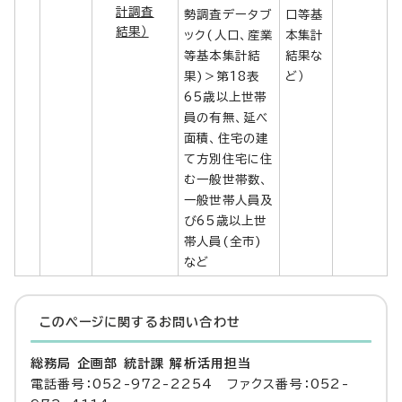
計調査
勢調査データブ
口等基
結果）
ック(人口、産業
本集計
等基本集計結
結果な
果)＞第18表
ど）
65歳以上世帯
員の有無、延べ
面積、住宅の建
て方別住宅に住
む一般世帯数、
一般世帯人員及
び65歳以上世
帯人員(全市)
など
このページに関する
お問い合わせ
総務局 企画部 統計課 解析活用担当
電話番号：052-972-2254 ファクス番号：052-