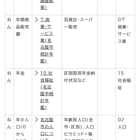
調査結
果）
ね
年間商
7.商
百貨店・スーパ
07
業・サ
ん
品販売
ー販売
商業・
ービス
額
サービ
業(名
ス業
古屋市
統計年
鑑)
ね
年金
15.社
区別国民年金納
15
会福祉
ん
付状況など
社会福
(名古
祉
屋市統
計年
鑑)
ね
年少人
名古屋
年齢別人口(全
02
市の人
ん
口（0
市・区別)、人口
人口
口につ
から
ピラミッド>毎