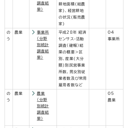
調査結
耕地面積(総農
果）
家)、経営耕地
の状況(販売農
家)
の
農業
事業所
平成28年 経済
04
（分野
う
センサス-活動
事業所
別統計
調査（確報）結
調査結
果の概要＞区
果）
別、産業(大分
類)別民営事業
所数、男女別従
業者数及び常用
雇用者数など
の
農業
農業
05
（分野
う
農業
別統計
調査結
果）