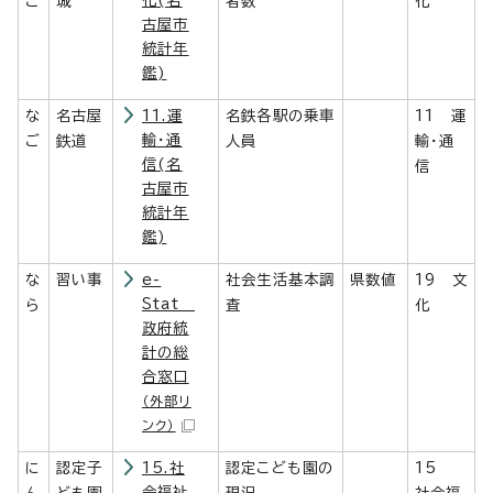
化(名
ご
城
者数
化
古屋市
統計年
鑑)
な
名古屋
11.運
名鉄各駅の乗車
11 運
輸・通
ご
鉄道
人員
輸・通
信(名
信
古屋市
統計年
鑑)
な
習い事
e-
社会生活基本調
県数値
19 文
Stat
ら
査
化
政府統
計の総
合窓口
（外部リ
ンク）
に
認定子
15.社
認定こども園の
15
会福祉