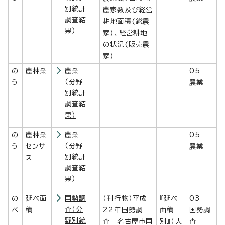
別統計
農家数及び経営
調査結
耕地面積(総農
果）
家)、経営耕地
の状況(販売農
家)
の
農林業
農業
05
（分野
う
農業
別統計
調査結
果）
の
農林業
農業
05
（分野
う
センサ
農業
別統計
ス
調査結
果）
の
延べ面
国勢調
（刊行物）平成
『延べ
03
査（分
べ
積
22年国勢調
面積
国勢調
野別統
査 名古屋市国
別』（人
査