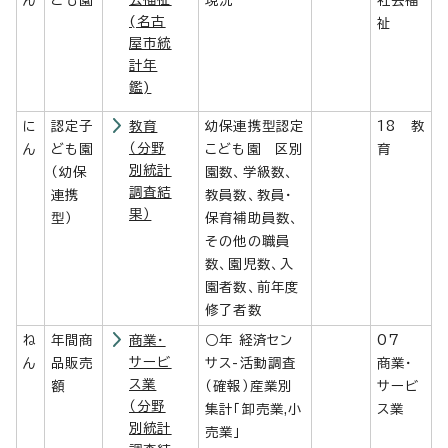
ん
ども園
現況
社会福
(名古
祉
屋市統
計年
鑑)
に
認定子
教育
幼保連携型認定
18 教
（分野
ん
ども園
こども園 区別
育
別統計
（幼保
園数、学級数、
調査結
連携
教員数、教員・
果）
型）
保育補助員数、
その他の職員
数、園児数、入
園者数、前年度
修了者数
ね
年間商
商業・
○年 経済セン
07
サービ
ん
品販売
サス-活動調査
商業・
ス業
額
（確報）産業別
サービ
（分野
集計「卸売業,小
ス業
別統計
売業」