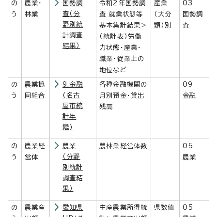
の
農業・
国勢調
令和2年国勢調
産業
03
査（分
う
林業
査 就業状態等
（大分
国勢調
野別統
基本集計結果＞
類）別
査
計調査
（統計表）労働
結果）
力状態・産業・
職業・従業上の
地位など
の
農業協
9.金融
各種金融機関の
09
(名古
う
同組合
月別預金・貸出
金融
屋市統
残高
計年
鑑)
の
農業経
農業
農林業経営体数
05
（分野
う
営体
農業
別統計
調査結
果）
の
農業産
愛知県
生産農業所得統
県数値
05