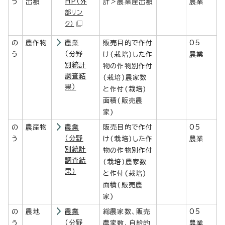
HP
う
出額
（外
計＞農業産出額
農業
部リン
ク）
の
農作物
農業
販売目的で作付
05
（分野
う
け(栽培)した作
農業
別統計
物の作物別作付
調査結
(栽培)農家数
果）
と作付(栽培)
面積(販売農
家)
の
農産物
農業
販売目的で作付
05
（分野
う
け(栽培)した作
農業
別統計
物の作物別作付
調査結
(栽培)農家数
果）
と作付(栽培)
面積(販売農
家)
の
農地
農業
総農家数、販売
05
（分野
う
農家数、自給的
農業