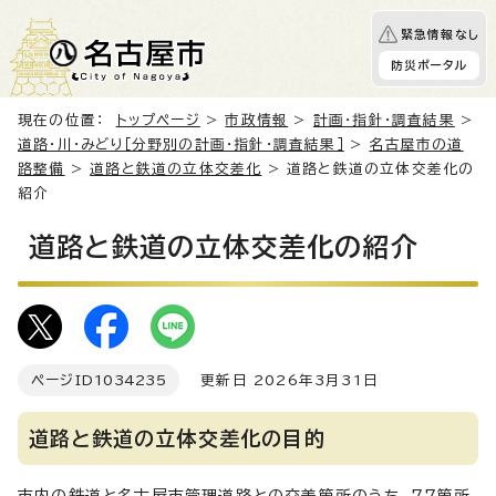
緊急情報なし
防災ポータル
現在の位置：
トップページ
>
市政情報
>
計画・指針・調査結果
>
道路・川・みどり［分野別の計画・指針・調査結果］
>
名古屋市の道
路整備
>
道路と鉄道の立体交差化
> 道路と鉄道の立体交差化の
紹介
道路と鉄道の立体交差化の紹介
ページID
1034235
更新日 2026年3月31日
道路と鉄道の立体交差化の目的