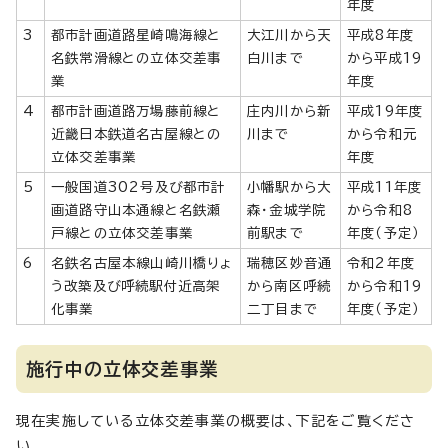
年度
3
都市計画道路星崎鳴海線と
大江川から天
平成8年度
名鉄常滑線との立体交差事
白川まで
から平成19
業
年度
4
都市計画道路万場藤前線と
庄内川から新
平成19年度
近畿日本鉄道名古屋線との
川まで
から令和元
立体交差事業
年度
5
一般国道302号及び都市計
小幡駅から大
平成11年度
画道路守山本通線と名鉄瀬
森・金城学院
から令和8
戸線との立体交差事業
前駅まで
年度（予定）
6
名鉄名古屋本線山崎川橋りょ
瑞穂区妙音通
令和2年度
う改築及び呼続駅付近高架
から南区呼続
から令和19
化事業
二丁目まで
年度（予定）
施行中の立体交差事業
現在実施している立体交差事業の概要は、下記をご覧くださ
い。