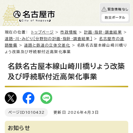
緊急情報なし
防災ポータル
現在の位置：
トップページ
>
市政情報
>
計画・指針・調査結果
>
道路・川・みどり［分野別の計画・指針・調査結果］
>
名古屋市の道
路整備
>
道路と鉄道の立体交差化
> 名鉄名古屋本線山崎川橋り
ょう改築及び呼続駅付近高架化事業
名鉄名古屋本線山崎川橋りょう改築
及び呼続駅付近高架化事業
ページID
1010432
更新日 2026年4月3日
お知らせ