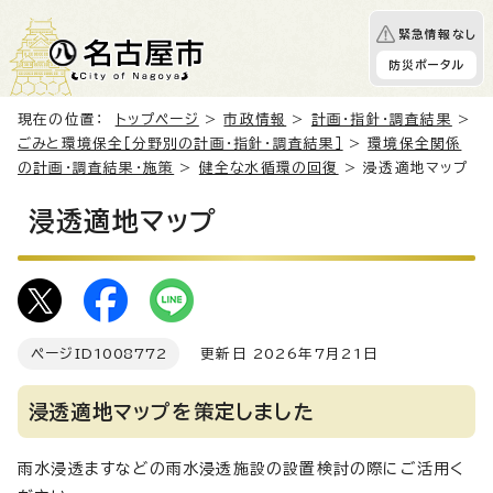
緊急情報なし
防災ポータル
現在の位置：
トップページ
>
市政情報
>
計画・指針・調査結果
>
ごみと環境保全［分野別の計画・指針・調査結果］
>
環境保全関係
の計画・調査結果・施策
>
健全な水循環の回復
> 浸透適地マップ
浸透適地マップ
ページID
1008772
更新日 2026年7月21日
浸透適地マップを策定しました
雨水浸透ますなどの雨水浸透施設の設置検討の際にご活用く