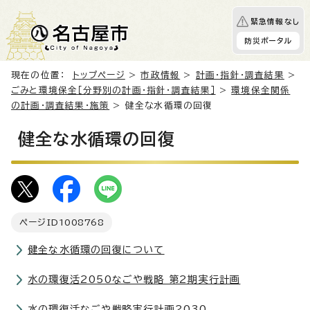
緊急情報なし
防災ポータル
現在の位置：
トップページ
>
市政情報
>
計画・指針・調査結果
>
ごみと環境保全［分野別の計画・指針・調査結果］
>
環境保全関係
の計画・調査結果・施策
> 健全な水循環の回復
健全な水循環の回復
ページID
1008768
健全な水循環の回復について
水の環復活2050なごや戦略 第2期実行計画
水の環復活なごや戦略実行計画2030