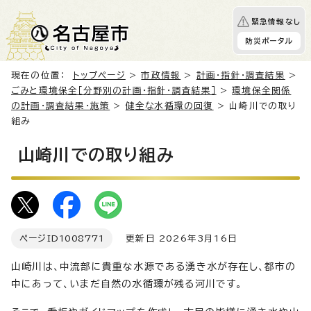
緊急情報なし
防災ポータル
現在の位置：
トップページ
>
市政情報
>
計画・指針・調査結果
>
ごみと環境保全［分野別の計画・指針・調査結果］
>
環境保全関係
の計画・調査結果・施策
>
健全な水循環の回復
> 山崎川での取り
組み
山崎川での取り組み
ページID
1008771
更新日 2026年3月16日
山崎川は、中流部に貴重な水源である湧き水が存在し、都市の
中にあって、いまだ自然の水循環が残る河川です。