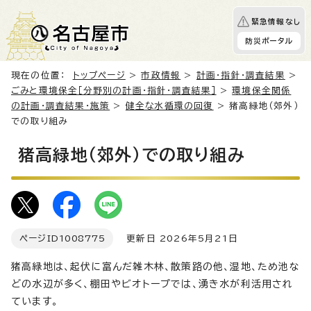
緊急情報なし
防災ポータル
現在の位置：
トップページ
>
市政情報
>
計画・指針・調査結果
>
ごみと環境保全［分野別の計画・指針・調査結果］
>
環境保全関係
の計画・調査結果・施策
>
健全な水循環の回復
> 猪高緑地（郊外）
での取り組み
猪高緑地（郊外）での取り組み
ページID
1008775
更新日 2026年5月21日
猪高緑地は、起伏に富んだ雑木林、散策路の他、湿地、ため池な
どの水辺が多く、棚田やビオトープでは、湧き水が利活用され
ています。