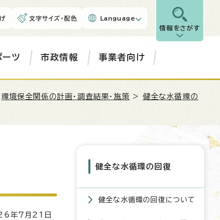
げ
文字サイズ・配色
Language
情報をさがす
ポーツ
市政情報
事業者向け
>
環境保全関係の計画・調査結果・施策
>
健全な水循環の
健全な水循環の回復
健全な水循環の回復について
6年7月21日