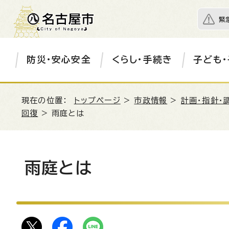
緊
防災・安心安全
くらし・手続き
子ども・
現在の位置：
トップページ
>
市政情報
>
計画・指針・
回復
> 雨庭とは
雨庭とは