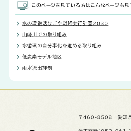
このページを見ている方はこんなページも見
水の環復活なごや戦略実行計画2030
山崎川での取り組み
水循環の自分事化を進める取り組み
低炭素モデル地区
雨水流出抑制
〒460-8508
愛知