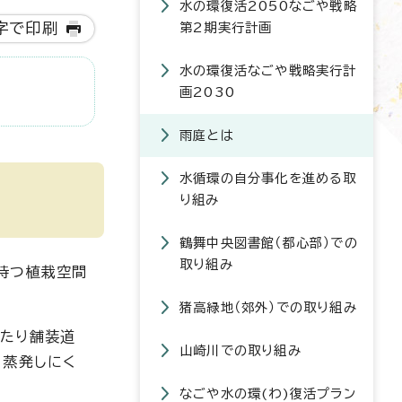
水の環復活2050なごや戦略
字で印刷
第2期実行計画
水の環復活なごや戦略実行計
画2030
雨庭とは
水循環の自分事化を進める取
り組み
鶴舞中央図書館（都心部）での
取り組み
持つ植栽空間
猪高緑地（郊外）での取り組み
ったり舗装道
山崎川での取り組み
、蒸発しにく
なごや水の環(わ)復活プラン