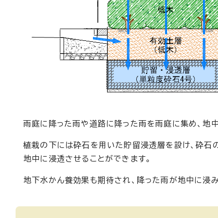
雨庭に降った雨や道路に降った雨を雨庭に集め、地中
植栽の下には砕石を用いた貯留浸透層を設け、砕石
地中に浸透させることができます。
地下水かん養効果も期待され、降った雨が地中に浸み