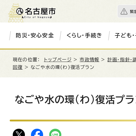
緊
防災・安心安全
くらし・手続き
子ども・
現在の位置：
トップページ
>
市政情報
>
計画・指針・
回復
> なごや水の環(わ)復活プラン
なごや水の環(わ)復活プラ