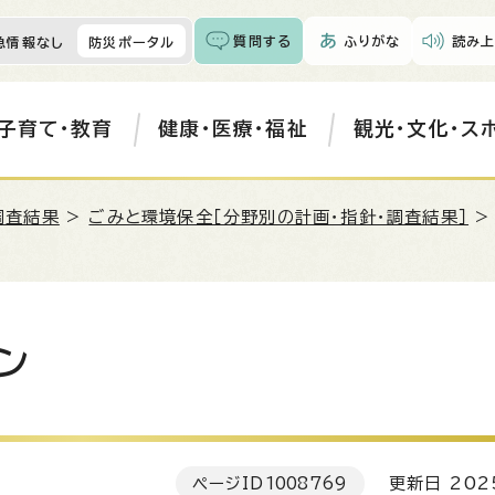
質問する
ふりがな
読み上
急情報なし
防災ポータル
子育て・教育
健康・医療・福祉
観光・文化・ス
調査結果
>
ごみと環境保全［分野別の計画・指針・調査結果］
ン
ページID
1008769
更新日 202