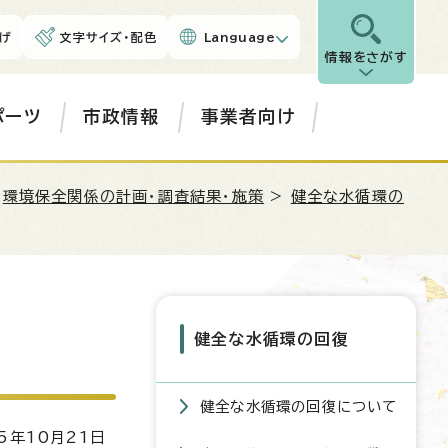
げ
文字サイズ・配色
Language
情報をさがす
ポーツ
市政情報
事業者向け
>
環境保全関係の計画・調査結果・施策
>
健全な水循環の
健全な水循環の回復
健全な水循環の回復について
5年10月21日