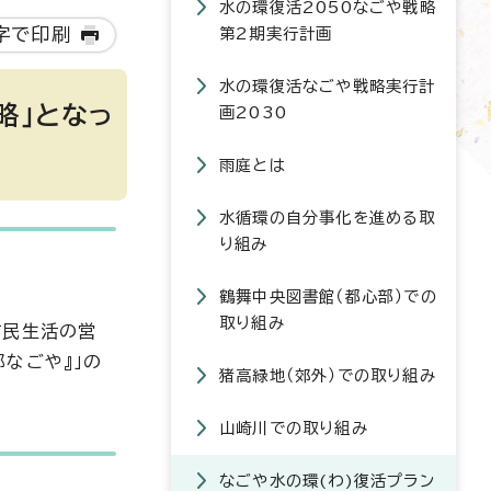
水の環復活2050なごや戦略
字で印刷
第2期実行計画
水の環復活なごや戦略実行計
略」となっ
画2030
雨庭とは
水循環の自分事化を進める取
り組み
鶴舞中央図書館（都心部）での
取り組み
市民生活の営
なごや』」の
猪高緑地（郊外）での取り組み
山崎川での取り組み
なごや水の環(わ)復活プラン