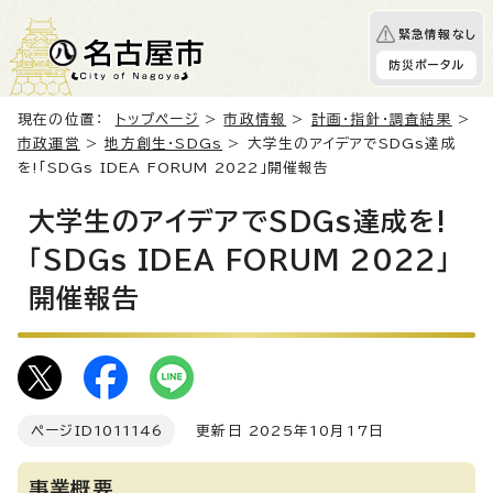
緊急情報なし
防災ポータル
現在の位置：
トップページ
>
市政情報
>
計画・指針・調査結果
>
市政運営
>
地方創生・SDGs
> 大学生のアイデアでSDGs達成
を!「SDGs IDEA FORUM 2022」開催報告
大学生のアイデアでSDGs達成を!
「SDGs IDEA FORUM 2022」
開催報告
ページID
1011146
更新日 2025年10月17日
事業概要