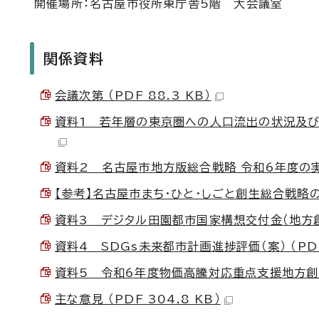
開催場所：名古屋市役所東庁舎5階 大会議室
関係資料
会議次第 （PDF 88.3 KB）
資料1 若年層の東京圏への人口流出の状況及び令和
資料2 名古屋市地方版総合戦略 令和6年度の実施状
【参考】名古屋市まち・ひと・しごと創生総合戦略の振
資料3 デジタル田園都市国家構想交付金（地方創生推
資料4 SDGs未来都市計画進捗評価（案） （PDF 
資料5 令和6年度物価高騰対応重点支援地方創生臨
主な意見 （PDF 304.8 KB）