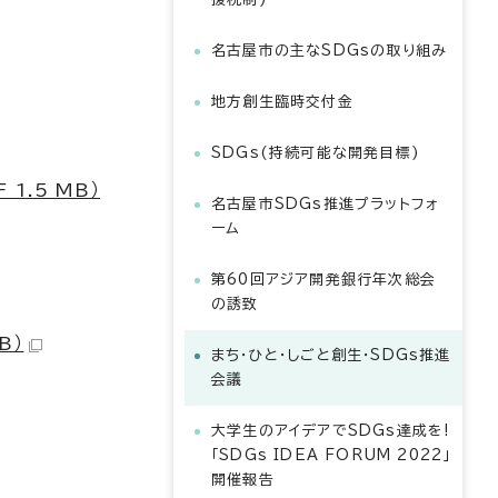
名古屋市の主なSDGsの取り組み
地方創生臨時交付金
SDGs(持続可能な開発目標)
.5 MB）
名古屋市SDGs推進プラットフォ
ーム
第60回アジア開発銀行年次総会
の誘致
B）
まち・ひと・しごと創生・SDGs推進
会議
大学生のアイデアでSDGs達成を!
「SDGs IDEA FORUM 2022」
開催報告