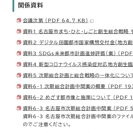
関係資料
会議次第 （PDF 64.7 KB）
資料1 名古屋市まち・ひと・しごと創生総合戦略 令和
資料2 デジタル田園都市国家構想交付金（地方創生推
資料3 SDGs未来都市計画進捗評価（案） （PDF 
資料4 新型コロナウイルス感染症対応地方創生臨時交
資料5 次期総合計画と総合戦略の一体化について （
資料6-1 次期総合計画中間案の概要 （PDF 193
資料6-2 めざす都市像と施策について （PDF 19
資料6-3 名古屋市次期総合計画中間案 （PDF 5.
資料6-3 名古屋市次期総合計画中間案のファイ
のでご注意ください。