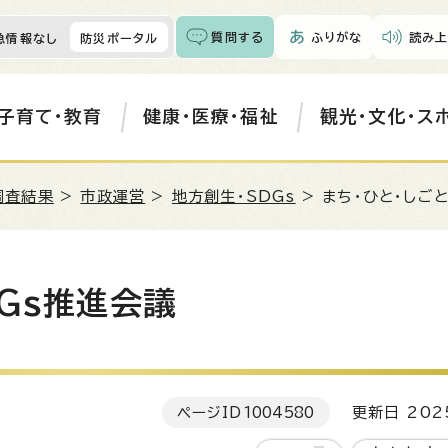
質問する
ふりがな
読み上
急情報なし
防災ポータル
子育て・教育
健康・医療・福祉
観光・文化・ス
調査結果
>
市政運営
>
地方創生・SDGs
> まち・ひと・しご
DGs推進会議
ページID
1004580
更新日 202