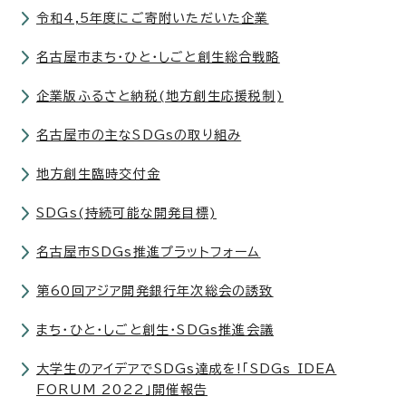
令和4,5年度にご寄附いただいた企業
名古屋市まち・ひと・しごと創生総合戦略
企業版ふるさと納税(地方創生応援税制)
名古屋市の主なSDGsの取り組み
地方創生臨時交付金
SDGs(持続可能な開発目標)
名古屋市SDGs推進プラットフォーム
第60回アジア開発銀行年次総会の誘致
まち・ひと・しごと創生・SDGs推進会議
大学生のアイデアでSDGs達成を!「SDGs IDEA
FORUM 2022」開催報告