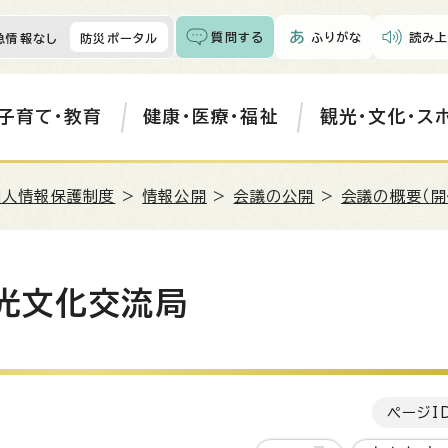
質問する
ふりがな
読み上
急情報なし
防災ポータル
子育て・教育
健康・医療・福祉
観光・文化・ス
個人情報保護制度
>
情報公開
>
会議の公開
>
会議の概要（開
観光文化交流局
ページI