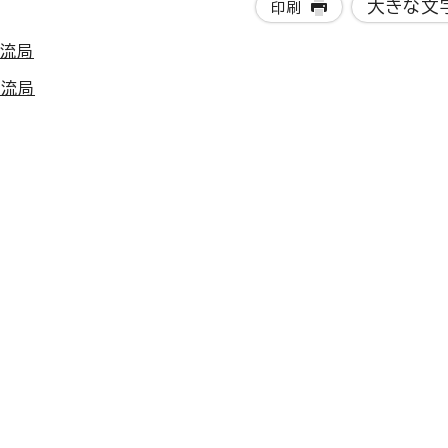
大きな文
印刷
交流局
交流局